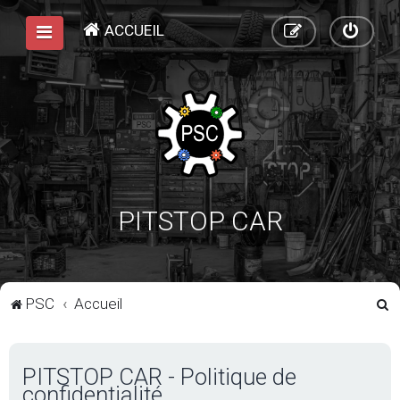
ACCUEIL
PITSTOP CAR
R
PSC
Accueil
e
c
PITSTOP CAR - Politique de
h
confidentialité