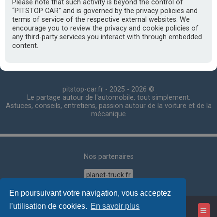
Please note that such activity is beyond the control of
“PITSTOP CAR” and is governed by the privacy policies and
terms of service of the respective external websites. We
encourage you to review the privacy and cookie policies of
any third-party services you interact with through embedded
content.
pitstop-car.fr - 2025 - 2026 ©️
Le partage autour de l'automobile, tout simplement.
Astuces, conseils, entretiens, passion autour de la voiture et de la
mécanique
Nos partenaires
planet-truck.fr
En poursuivant votre navigation, vous acceptez
l’utilisation de cookies.
En savoir plus
PSC
Accueil