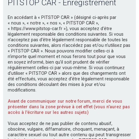
PITSTOP CAR - Enregistrement
e
r
En accédant à « PITSTOP CAR » (désigné ci-après par
c
« nous », « notre », « nos », « PITSTOP CAR »,
h
« https://www.pitstop-car.fr »), vous acceptez d’être
légalement responsable des conditions suivantes. Si vous
e
n’acceptez pas d’être légalement responsable de toutes les
r
conditions suivantes, alors n’accédez pas et/ou n’utilisez pas
« PITSTOP CAR ». Nous pouvons modifier celles-ci à
n’importe quel moment et nous ferons tout pour que vous
en soyez informé, bien qu’il soit prudent de vérifier
régulièrement celles-ci par vous-même. Si vous continuez
d’utiliser « PITSTOP CAR » alors que des changements ont
été effectués, vous acceptez d’être légalement responsable
des conditions découlant des mises à jour et/ou
modifications.
Avant de communiquer sur notre forum, merci de vous
présenter dans la zone prévue à cet effet (vous n'aurez pas
accès à l'écriture sur les autres sujets)
Vous acceptez de ne pas publier de contenu abusif,
obscène, vulgaire, diffamatoire, choquant, menaçant, à
caractère sexuel ou tout autre contenu qui peut transgresser