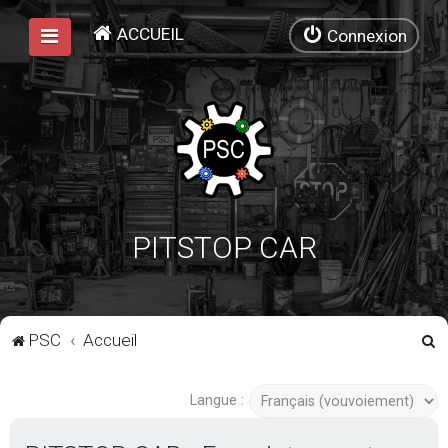
ACCUEIL
Connexion
PITSTOP CAR
R
PSC
Accueil
e
c
Langue :
h