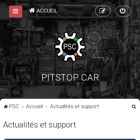
ACCUEIL
PITSTOP CAR
R
PSC
Accueil
Actualités et support
e
Actualités et support
c
h