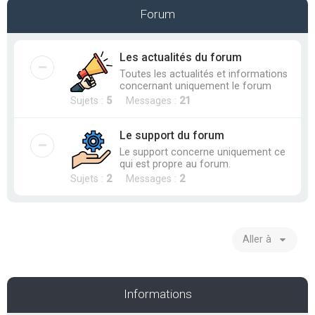
e
Forum
r
c
Les actualités du forum
h
Toutes les actualités et informations
e
concernant uniquement le forum
r
Sujets :
5
Messages :
21
Le support du forum
Le support concerne uniquement ce
qui est propre au forum.
Sujets :
2
Messages :
2
Aller à
Informations