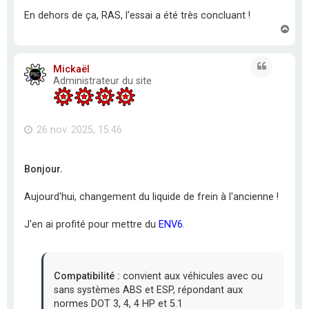
En dehors de ça, RAS, l'essai a été très concluant !
H
a
u
t
Citation
Mickaël
Administrateur du site
26 nov. 2025, 15:46
Bonjour.
Aujourd'hui, changement du liquide de frein à l'ancienne !
J'en ai profité pour mettre du
ENV6
.
Compatibilité :
convient aux véhicules avec ou
sans systèmes ABS et ESP, répondant aux
normes DOT 3, 4, 4 HP et 5.1