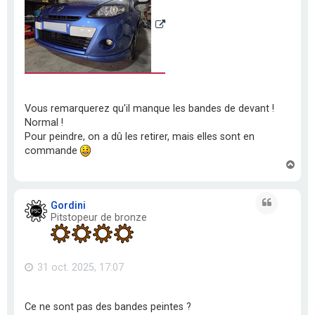
Vous remarquerez qu'il manque les bandes de devant !
Normal !
Pour peindre, on a dû les retirer, mais elles sont en
commande
H
a
u
t
Citation
Gordini
Pitstopeur de bronze
31 oct. 2025, 17:07
Ce ne sont pas des bandes peintes ?