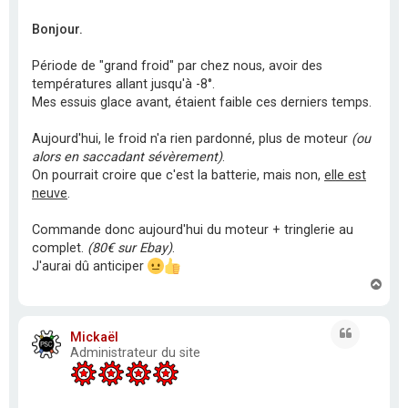
Bonjour.
Période de "grand froid" par chez nous, avoir des
températures allant jusqu'à -8°.
Mes essuis glace avant, étaient faible ces derniers temps.
Aujourd'hui, le froid n'a rien pardonné, plus de moteur
(ou
alors en saccadant sévèrement)
.
On pourrait croire que c'est la batterie, mais non,
elle est
neuve
.
Commande donc aujourd'hui du moteur + tringlerie au
complet.
(80€ sur Ebay)
.
J'aurai dû anticiper
H
a
u
t
Citation
Mickaël
Administrateur du site