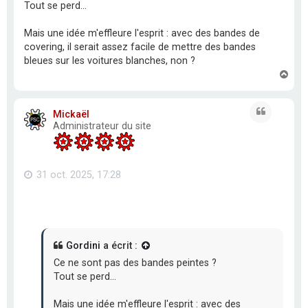
Tout se perd...
Mais une idée m'effleure l'esprit : avec des bandes de
covering, il serait assez facile de mettre des bandes
bleues sur les voitures blanches, non ?
H
a
u
t
Citation
Mickaël
Administrateur du site
31 oct. 2025, 17:28
Gordini
a écrit :
Ce ne sont pas des bandes peintes ?
Tout se perd...
Mais une idée m'effleure l'esprit : avec des