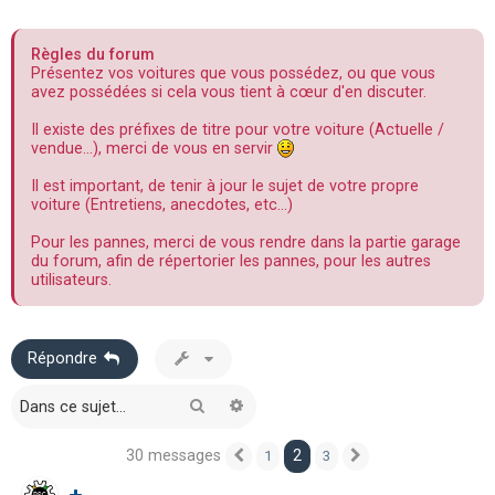
e
r
Règles du forum
c
Présentez vos voitures que vous possédez, ou que vous
avez possédées si cela vous tient à cœur d'en discuter.
h
e
Il existe des préfixes de titre pour votre voiture (Actuelle /
vendue...), merci de vous en servir
r
Il est important, de tenir à jour le sujet de votre propre
voiture (Entretiens, anecdotes, etc...)
Pour les pannes, merci de vous rendre dans la partie garage
du forum, afin de répertorier les pannes, pour les autres
utilisateurs.
Répondre
Rechercher
Recherche avancée
30 messages
2
1
3
Précédente
Suivante