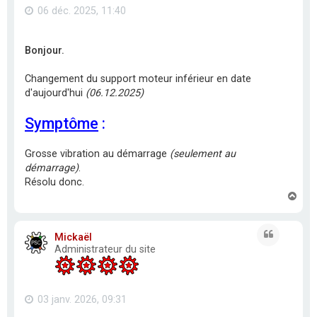
06 déc. 2025, 11:40
Bonjour.
Changement du support moteur inférieur en date
d'aujourd'hui
(06.12.2025)
Symptôme
:
Grosse vibration au démarrage
(seulement au
démarrage)
.
Résolu donc.
H
a
u
t
Citation
Mickaël
Administrateur du site
03 janv. 2026, 09:31