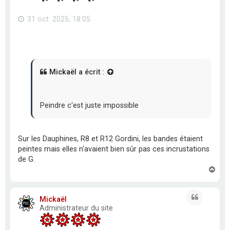
31 oct. 2025, 18:05
Mickaël
a écrit :
Peindre c'est juste impossible
Sur les Dauphines, R8 et R12 Gordini, les bandes étaient
peintes mais elles n'avaient bien sûr pas ces incrustations
de G.
H
a
u
t
Citation
Mickaël
Administrateur du site