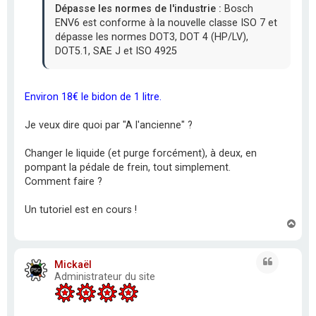
Dépasse les normes de l'industrie :
Bosch
ENV6 est conforme à la nouvelle classe ISO 7 et
dépasse les normes DOT3, DOT 4 (HP/LV),
DOT5.1, SAE J et ISO 4925
Environ 18€ le bidon de 1 litre.
Je veux dire quoi par "A l'ancienne" ?
Changer le liquide (et purge forcément), à deux, en
pompant la pédale de frein, tout simplement.
Comment faire ?
Un tutoriel est en cours !
H
a
u
t
Citation
Mickaël
Administrateur du site