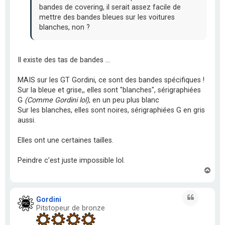
bandes de covering, il serait assez facile de
mettre des bandes bleues sur les voitures
blanches, non ?
Il existe des tas de bandes ...
MAIS sur les GT Gordini, ce sont des bandes spécifiques !
Sur la bleue et grise,, elles sont "blanches", sérigraphiées
G
(Comme Gordini lol)
, en un peu plus blanc
Sur les blanches, elles sont noires, sérigraphiées G en gris
aussi.
Elles ont une certaines tailles.
Peindre c'est juste impossible lol.
H
a
u
t
Citation
Gordini
Pitstopeur de bronze