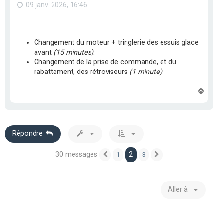
09 janv. 2026, 16:46
Changement du moteur + tringlerie des essuis glace
avant
(15 minutes)
.
Changement de la prise de commande, et du
rabattement, des rétroviseurs
(1 minute)
H
a
u
t
Répondre
30 messages
2
1
3
Précédente
Suivante
Aller à