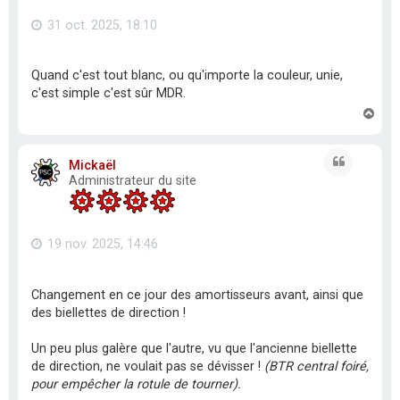
31 oct. 2025, 18:10
Quand c'est tout blanc, ou qu'importe la couleur, unie,
c'est simple c'est sûr MDR.
H
a
u
t
Citation
Mickaël
Administrateur du site
19 nov. 2025, 14:46
Changement en ce jour des amortisseurs avant, ainsi que
des biellettes de direction !
Un peu plus galère que l'autre, vu que l'ancienne biellette
de direction, ne voulait pas se dévisser !
(BTR central foiré,
pour empêcher la rotule de tourner).