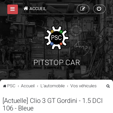
ACCUEIL
PITSTOP CAR
R
PSC
Accueil
L'automobile
Vos véhicules
e
[Actuelle] Clio 3 GT Gordini - 1.5 DCI
c
h
106 - Bleue